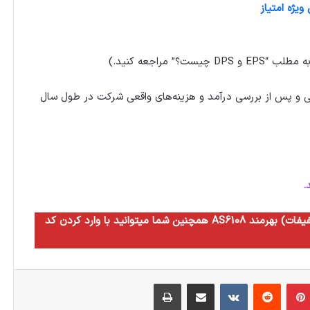
یژه امتیاز
 و پس از بررسی درآمد و هزینه‌های واقعی شرکت در طول سال
.
همچنین شما میتوانید با وارد کردن کد AS6108 به مدت سه ماه از مزایای سطح ده آگاه (بالاترین سطح تخفیفات) بهرمند
بلر
‫پین‌ترست
‫رددیت
‫VKontakte
اشتراک گذاری از طریق ایمیل
چاپ