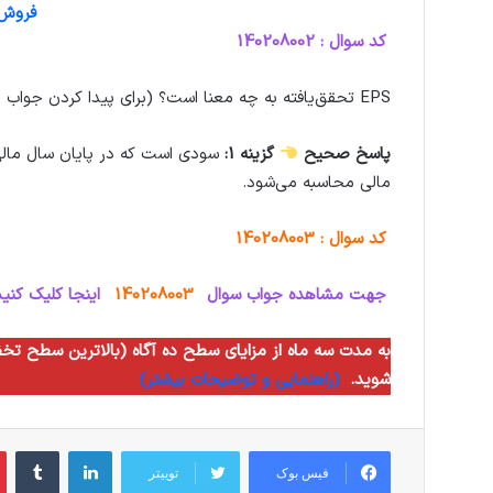
فروش و
کد سوال : 140208002
EPS تحقق‌یافته به چه معنا است؟ (برای پیدا کردن جواب به مطلب “EPS و DPS چیست؟” مراجعه کنید.)
پاسخ صحیح
گزینه 1:
سودی است که در پایان سال مالی
مالی محاسبه می‌شود.
کد سوال : 140208003
جهت مشاهده جواب سوال
140208003
اینجا کلیک کنید
شوید.
(راهنمایی و توضیحات بیشتر)
لینکدین
‫تام
فیس بوک
توییتر