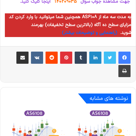
جهت مشاهده جواب سوال
140209035
اینجا کلیک کنید.
همچنین شما میتوانید با وارد کردن کد AS6108 به مدت سه ماه از
مزایای سطح ده آگاه (بالاترین سطح تخفیفات) بهرمند
شوید.
(راهنمایی و توضیحات بیشتر)
لینکدین
‫تامبلر
‫پین‌ترست
‫رددیت
‫VKontakte
اشتراک گذاری از طریق ایمیل
چاپ
نوشته های مشابه