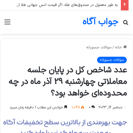
به طور معمول در صندوق‌های طلا، اگر قیمت انس جهانی طلا ثابت بماند اما قیمت دلار رشد کند، قیمت واحد صندوق چه تغییری می‌کند؟
جواب آگاه
جستجو
منو
برای
خانه
/
سوالات جسورانه
سوالات جسورانه
عدد شاخص کل در پایان جلسه
معاملاتی چهارشنبه 29 آذر ماه در چه
محدوده‌ای خواهد بود؟
دسامبر 16, 2023
0
1,048
خواندن این مطلب 1 دقیقه زمان میبرد