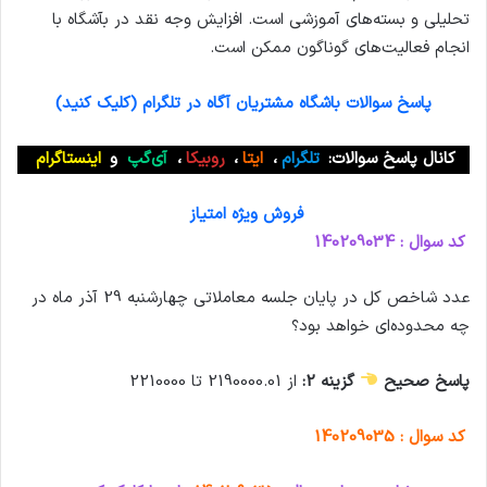
تحلیلی و بسته‌های آموزشی است. افزایش وجه نقد در بآشگاه با
انجام فعالیت‌های گوناگون ممکن است.
پاسخ سوالات باشگاه مشتریان آگاه در تلگرام (کلیک کنید)
کانال پاسخ سوالات:
تلگرام
،
ایتا
،
روبیکا
،
آی‌گپ
و
اینستاگرام
فروش ویژه امتیاز
کد سوال : 140209034
عدد شاخص کل در پایان جلسه معاملاتی چهارشنبه 29 آذر ماه در
چه محدوده‌ای خواهد بود؟
پاسخ صحیح
گزینه 2:
از 2190000.01 تا 2210000
کد سوال : 140209035