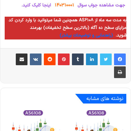
جهت مشاهده جواب سوال
140310001
اینجا کلیک کنید.
همچنین شما میتوانید با وارد کردن کد AS6108 به مدت سه ماه از
مزایای سطح ده آگاه (بالاترین سطح تخفیفات) بهرمند
شوید.
(راهنمایی و توضیحات بیشتر)
لینکدین
‫تامبلر
‫پین‌ترست
‫رددیت
‫VKontakte
اشتراک گذاری از طریق ایمیل
چاپ
نوشته های مشابه