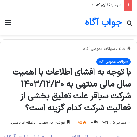
سرمایه‌گذاری که تنها یک صنعت، مثلا پتروشیمی، را در سبد خود دارد، بیشتر در معرض چه ریسکی است؟
جواب آگاه
جستجو
منو
برای
خانه
/
سوالات عمومی آگاه
سوالات عمومی آگاه
با توجه به افشای اطلاعات با اهمیت
سال مالی منتهی به 1403/12/30
شرکت سباقر علت تعلیق بخشی از
فعالیت شرکت کدام گزینه است؟
دسامبر 15, 2024
0
1,185
خواندن این مطلب 1 دقیقه زمان میبرد