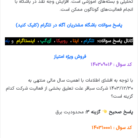
تحلیلی و بسته‌های آموزشی است. افزایش وجه نقد در بآشگاه با
انجام فعالیت‌های گوناگون ممکن است.
پاسخ سوالات باشگاه مشتریان آگاه در تلگرام (کلیک کنید)
کانال پاسخ سوالات:
تلگرام
،
ایتا
،
روبیکا
،
آی‌گپ
،
اینستاگرام
و
بله
فروش ویژه امتیاز
کد سوال : 140309016
با توجه به افشای اطلاعات با اهمیت سال مالی منتهی به
1403/12/30 شرکت سباقر علت تعلیق بخشی از فعالیت شرکت کدام
گزینه است؟
پاسخ صحیح
گزینه 3:
محدودیت برق
کد سوال : 140310001