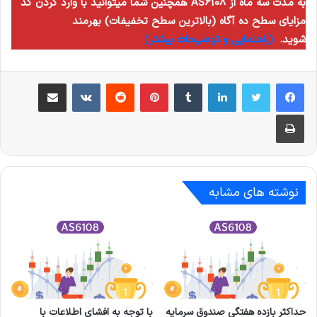
همچنین شما میتوانید با وارد کردن کد AS6108 به مدت سه ماه از
مزایای سطح ده آگاه (بالاترین سطح تخفیفات) بهرمند
شوید.
(راهنمایی و توضیحات بیشتر)
لینکدین
‫تامبلر
‫پین‌ترست
‫رددیت
‫VKontakte
اشتراک گذاری از طریق ایمیل
چاپ
نوشته های مشابه
حداکثر بازده هفتگی صندوق سرمایه
با توجه به افشای اطلاعات با