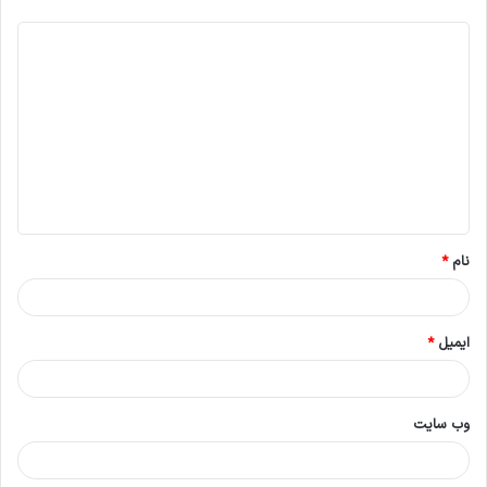
د
ی
د
گ
ا
ه
*
نام
*
ایمیل
*
وب‌ سایت