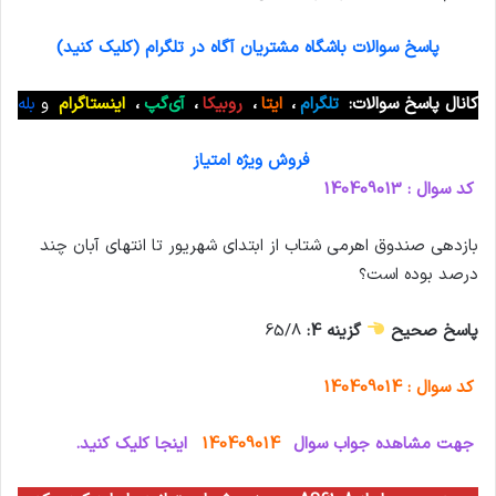
پاسخ سوالات باشگاه مشتریان آگاه در تلگرام (کلیک کنید)
کانال پاسخ سوالات:
تلگرام
،
ایتا
،
روبیکا
،
آی‌گپ
،
اینستاگرام
و
بله
فروش ویژه امتیاز
کد سوال : 140409013
بازدهی صندوق اهرمی شتاب از ابتدای شهریور تا انتهای آبان چند
درصد بوده است؟
پاسخ صحیح
گزینه 4:
65/8
کد سوال : 140409014
جهت مشاهده جواب سوال
140409014
اینجا کلیک کنید.