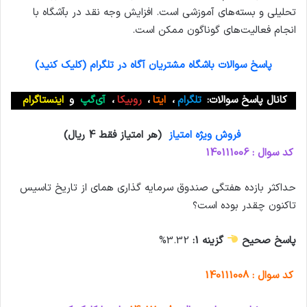
تحلیلی و بسته‌های آموزشی است. افزایش وجه نقد در بآشگاه با
انجام فعالیت‌های گوناگون ممکن است.
پاسخ سوالات باشگاه مشتریان آگاه در تلگرام (کلیک کنید)
کانال پاسخ سوالات:
تلگرام
،
ایتا
،
روبیکا
،
آی‌گپ
و
اینستاگرام
فروش ویژه امتیاز
(هر امتیاز فقط 4 ریال)
کد سوال : 140111006
حداکثر بازده هفتگی صندوق سرمایه گذاری همای از تاریخ تاسیس
تاکنون چقدر بوده است؟
پاسخ صحیح
گزینه 1:
3.32%
کد سوال : 140111008