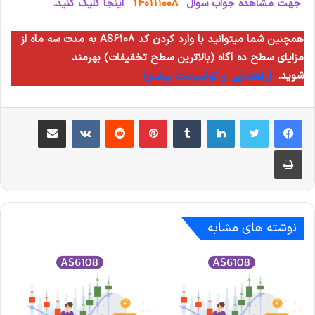
جهت مشاهده جواب سوال
140111008
اینجا کلیک کنید.
همچنین شما میتوانید با وارد کردن کد AS6108 به مدت سه ماه از
مزایای سطح ده آگاه (بالاترین سطح تخفیفات) بهرمند
شوید.
(راهنمایی و توضیحات بیشتر)
لینکدین
‫تامبلر
‫پین‌ترست
‫رددیت
‫VKontakte
اشتراک گذاری از طریق ایمیل
چاپ
نوشته های مشابه