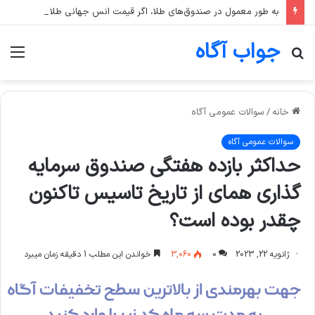
به طور معمول در صندوق‌های طلا، اگر قیمت انس جهانی طلا ثابت بماند اما قیمت دلار رشد کند، قیمت واحد صندوق چه تغییری می‌کند؟
جواب آگاه
جستجو
منو
برای
خانه
/
سوالات عمومی آگاه
سوالات عمومی آگاه
حداکثر بازده هفتگی صندوق سرمایه
گذاری همای از تاریخ تاسیس تاکنون
چقدر بوده است؟
ژانویه 22, 2023
0
3,060
خواندن این مطلب 1 دقیقه زمان میبرد