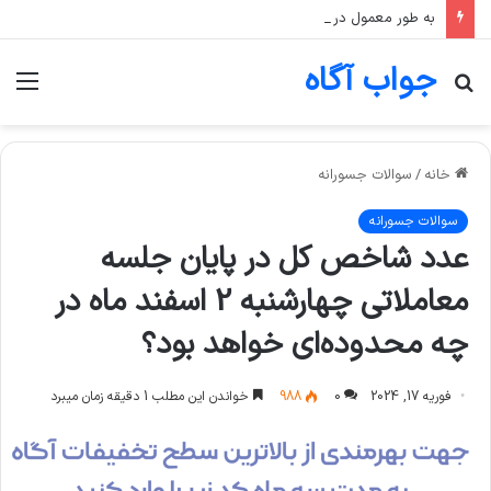
به طور معمول در صندوق‌های طلا، اگر قیمت انس جهانی طلا ثابت بماند اما قیمت دلار رشد کند، قیمت واحد صندوق چه تغییری می‌کند؟
جواب آگاه
جستجو
منو
برای
خانه
/
سوالات جسورانه
سوالات جسورانه
عدد شاخص کل در پایان جلسه
معاملاتی چهارشنبه 2 اسفند ماه در
چه محدوده‌ای خواهد بود؟
فوریه 17, 2024
0
988
خواندن این مطلب 1 دقیقه زمان میبرد