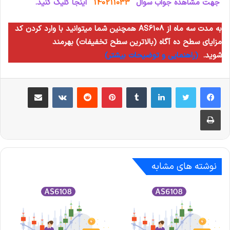
جهت مشاهده جواب سوال
140211033
اینجا کلیک کنید.
همچنین شما میتوانید با وارد کردن کد AS6108 به مدت سه ماه از
مزایای سطح ده آگاه (بالاترین سطح تخفیفات) بهرمند
شوید.
(راهنمایی و توضیحات بیشتر)
لینکدین
‫تامبلر
‫پین‌ترست
‫رددیت
‫VKontakte
اشتراک گذاری از طریق ایمیل
چاپ
نوشته های مشابه