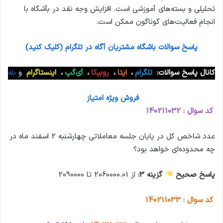
تحلیلی و بسته‌های آموزشی است. افزایش وجه نقد در بآشگاه با
انجام فعالیت‌های گوناگون ممکن است.
پاسخ سوالات باشگاه مشتریان آگاه در تلگرام (کلیک کنید)
کانال پاسخ سوالات:
تلگرام
،
ایتا
،
روبیکا
،
آی‌گپ
،
اینستاگرام
و
بله
فروش ویژه امتیاز
کد سوال : 140211032
عدد شاخص کل در پایان جلسه معاملاتی چهارشنبه 2 اسفند ماه در
چه محدوده‌ای خواهد بود؟
پاسخ صحیح
گزینه 3:
از 2060000.01 تا 2090000
کد سوال : 140211033