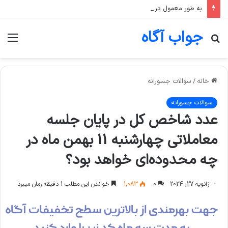
به طور معمول در صندوق‌های طلا، اگر قیمت انس جهانی طلا ثابت بماند اما قیمت دلار رشد کند، قیمت واحد صندوق چه تغییری می‌کند؟
جواب آگاه
جستجو
منو
برای
خانه
/
سوالات جسورانه
سوالات جسورانه
عدد شاخص کل در پایان جلسه
معاملاتی چهارشنبه 11 بهمن ماه در
چه محدوده‌ای خواهد بود؟
ژانویه 27, 2024
0
1,083
خواندن این مطلب 1 دقیقه زمان میبرد