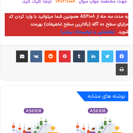
جهت مشاهده جواب سوال
140211008
اینجا کلیک کنید.
همچنین شما میتوانید با وارد کردن کد AS6108 به مدت سه ماه از
مزایای سطح ده آگاه (بالاترین سطح تخفیفات) بهرمند
شوید.
(راهنمایی و توضیحات بیشتر)
لینکدین
‫تامبلر
‫پین‌ترست
‫رددیت
‫VKontakte
اشتراک گذاری از طریق ایمیل
چاپ
نوشته های مشابه