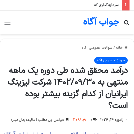
سرمایه‌گذاری که تنها یک صنعت، مثلا پتروشیمی، را در سبد خود دارد، بیشتر در معرض چه ریسکی است؟
جواب آگاه
جستجو
منو
برای
خانه
/
سوالات عمومی آگاه
سوالات عمومی آگاه
درآمد محقق شده طی دوره یک ماهه
منتهی به ۱۴۰۲/۰۹/۳۰ شرکت ليزينگ
ايرانيان از کدام گزینه بیشتر بوده
است؟
ژانویه 14, 2024
0
2,098
خواندن این مطلب 1 دقیقه زمان میبرد