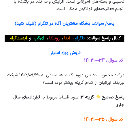
تحلیلی و بسته‌های آموزشی است. افزایش وجه نقد در بآشگاه با
انجام فعالیت‌های گوناگون ممکن است.
پاسخ سوالات باشگاه مشتریان آگاه در تلگرام (کلیک کنید)
کانال پاسخ سوالات:
تلگرام
،
ایتا
،
روبیکا
،
آی‌گپ
و
اینستاگرام
فروش ویژه امتیاز
کد سوال : 140210034
درآمد محقق شده طی دوره یک ماهه منتهی به ۱۴۰۲/۰۹/۳۰ شرکت
ليزينگ ايرانيان از کدام گزینه بیشتر بوده است؟
پاسخ صحیح
گزینه 3:
سود اقساط مربوط به قراردادهای سال
جاری
کد سوال : 140210035