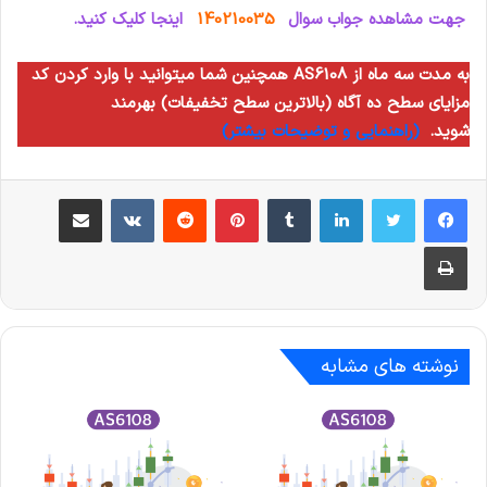
جهت مشاهده جواب سوال
140210035
اینجا کلیک کنید.
همچنین شما میتوانید با وارد کردن کد AS6108 به مدت سه ماه از
مزایای سطح ده آگاه (بالاترین سطح تخفیفات) بهرمند
شوید.
(راهنمایی و توضیحات بیشتر)
لینکدین
‫تامبلر
‫پین‌ترست
‫رددیت
‫VKontakte
اشتراک گذاری از طریق ایمیل
چاپ
نوشته های مشابه