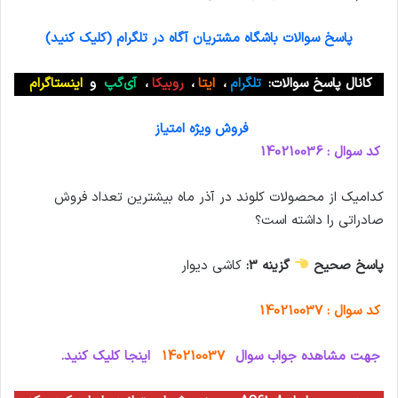
پاسخ سوالات باشگاه مشتریان آگاه در تلگرام (کلیک کنید)
کانال پاسخ سوالات:
تلگرام
،
ایتا
،
روبیکا
،
آی‌گپ
و
اینستاگرام
فروش ویژه امتیاز
کد سوال : 140210036
کدامیک از محصولات کلوند در آذر ماه بیشترین تعداد فروش
صادراتی را داشته است؟
پاسخ صحیح
گزینه 3:
کاشی ديوار
کد سوال : 140210037
جهت مشاهده جواب سوال
140210037
اینجا کلیک کنید.