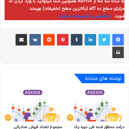
همچنین شما میتوانید با وارد کردن کد AS6108 به مدت سه ماه از
مزایای سطح ده آگاه (بالاترین سطح تخفیفات) بهرمند
شوید.
(راهنمایی و توضیحات بیشتر)
لینکدین
‫تامبلر
‫پین‌ترست
‫رددیت
‫VKontakte
اشتراک گذاری از طریق ایمیل
چاپ
نوشته های مشابه
درآمد محقق شده طی دوره یک
مجموع تعداد فروش صادراتی