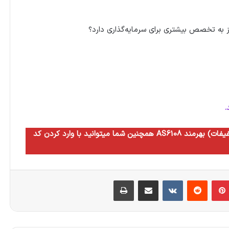
ز به تخصص بیشتری برای سرمایه‌گذاری دارد؟
.
همچنین شما میتوانید با وارد کردن کد AS6108 به مدت سه ماه از مزایای سطح ده آگاه (بالاترین سطح تخفیفات) بهرمند
بلر
‫پین‌ترست
‫رددیت
‫VKontakte
اشتراک گذاری از طریق ایمیل
چاپ