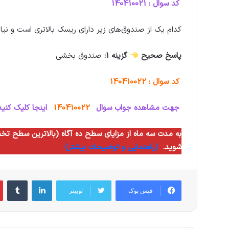
کد سوال : 140410021
کدام یک از صندوق‌های زیر دارای ریسک بالاتری است و نیا
پاسخ صحیح
گزینه 1:
صندوق بخشی
کد سوال : 140410022
جهت مشاهده جواب سوال
140410022
اینجا کلیک کنید
شوید.
(راهنمایی و توضیحات بیشتر)
لینکدین
‫تام
فیس بوک
توییتر