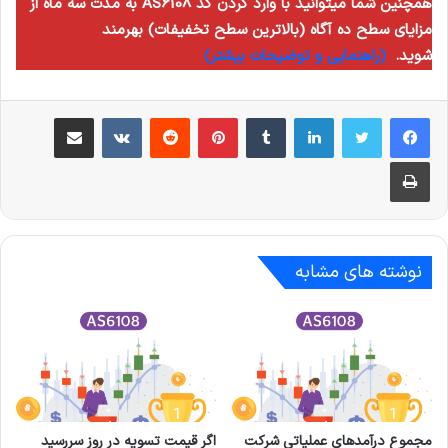
همچنین شما میتوانید با وارد کردن کد AS6108 به مدت سه ماه از
مزایای سطح ده آگاه (بالاترین سطح تخفیفات) بهرمند
شوید.
(راهنمایی و توضیحات بیشتر)
لینکدین
‫تامبلر
‫پین‌ترست
‫رددیت
‫VKontakte
اشتراک گذاری از طریق ایمیل
چاپ
نوشته های مشابه
مجموع درآمدهای عملیاتی شرکت
اگر قیمت تسویه در روز سررسید