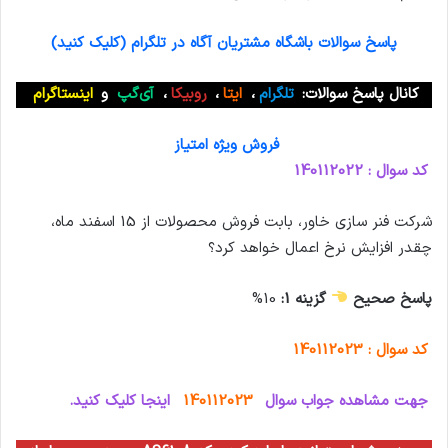
پاسخ سوالات باشگاه مشتریان آگاه در تلگرام (کلیک کنید)
کانال پاسخ سوالات:
تلگرام
،
ایتا
،
روبیکا
،
آی‌گپ
و
اینستاگرام
فروش ویژه امتیاز
کد سوال : 140112022
شرکت فنر سازی خاور، بابت فروش محصولات از 15 اسفند ماه،
چقدر افزایش نرخ اعمال خواهد کرد؟
پاسخ صحیح
گزینه 1:
10%
کد سوال : 140112023
جهت مشاهده جواب سوال
140112023
اینجا کلیک کنید.