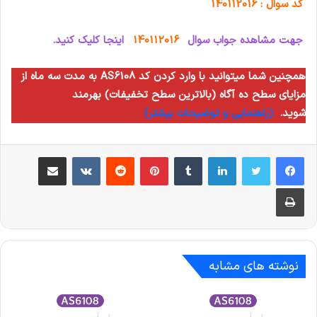
کد سوال : 140112016
جهت مشاهده جواب سوال
140112016
اینجا کلیک کنید.
همچنین شما میتوانید با وارد کردن کد AS6108 به مدت سه ماه از
مزایای سطح ده آگاه (بالاترین سطح تخفیفات) بهرمند
شوید.
(راهنمایی و توضیحات بیشتر)
لینکدین
‫تامبلر
‫پین‌ترست
‫رددیت
‫VKontakte
اشتراک گذاری از طریق ایمیل
چاپ
نوشته های مشابه