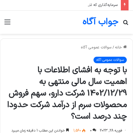
سرمایه‌گذاری که تنها یک صنعت، مثلا پتروشیمی، را در سبد خود دارد، بیشتر در معرض چه ریسکی است؟
جواب آگاه
جستجو
منو
برای
خانه
/
سوالات عمومی آگاه
سوالات عمومی آگاه
با توجه به افشای اطلاعات با
اهمیت سال مالی منتهی به
1402/12/29 شرکت دارو، سهم فروش
محصولات سرم از درآمد شرکت حدودا
چند درصد است؟
فوریه 28, 2023
0
1,560
خواندن این مطلب 1 دقیقه زمان میبرد