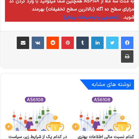
همچنین شما میتوانید با وارد کردن کد AS6108 به مدت سه ماه از
مزایای سطح ده آگاه (بالاترین سطح تخفیفات) بهرمند
شوید.
(راهنمایی و توضیحات بیشتر)
لینکدین
‫تامبلر
‫پین‌ترست
‫رددیت
‫VKontakte
اشتراک گذاری از طریق ایمیل
چاپ
نوشته های مشابه
کدام نسبت مالی اطلاعات بهتری
در کدام یک از شرایط زیر، سیاست