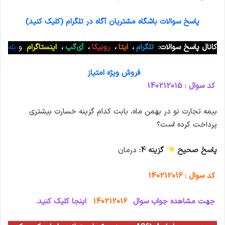
پاسخ سوالات باشگاه مشتریان آگاه در تلگرام (کلیک کنید)
کانال پاسخ سوالات:
تلگرام
،
ایتا
،
روبیکا
،
آی‌گپ
،
اینستاگرام
و
بله
فروش ویژه امتیاز
کد سوال : 140212015
بیمه تجارت نو در بهمن ماه، بابت کدام گزینه خسارت بیشتری
پرداخت کرده است؟
پاسخ صحیح
گزینه 4:
درمان
کد سوال : 140212016
جهت مشاهده جواب سوال
140212016
اینجا کلیک کنید.