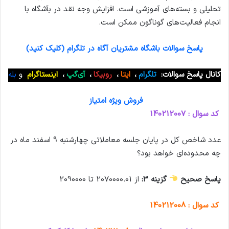
تحلیلی و بسته‌های آموزشی است. افزایش وجه نقد در بآشگاه با
انجام فعالیت‌های گوناگون ممکن است.
پاسخ سوالات باشگاه مشتریان آگاه در تلگرام (کلیک کنید)
کانال پاسخ سوالات:
تلگرام
،
ایتا
،
روبیکا
،
آی‌گپ
،
اینستاگرام
و
بله
فروش ویژه امتیاز
کد سوال : 140212007
عدد شاخص کل در پایان جلسه معاملاتی چهارشنبه 9 اسفند ماه در
چه محدوده‌ای خواهد بود؟
پاسخ صحیح
گزینه 3:
از 2070000.01 تا 2090000
کد سوال : 140212008