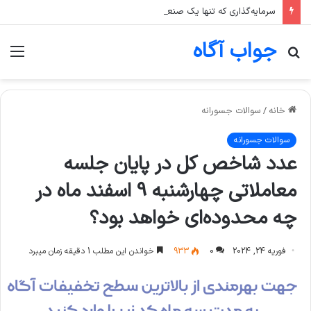
سرمایه‌گذاری که تنها یک صنعت، مثلا پتروشیمی، را در سبد خود دارد، بیشتر در معرض چه ریسکی است؟
جواب آگاه
جستجو
منو
برای
خانه
/
سوالات جسورانه
سوالات جسورانه
عدد شاخص کل در پایان جلسه
معاملاتی چهارشنبه 9 اسفند ماه در
چه محدوده‌ای خواهد بود؟
فوریه 24, 2024
0
933
خواندن این مطلب 1 دقیقه زمان میبرد