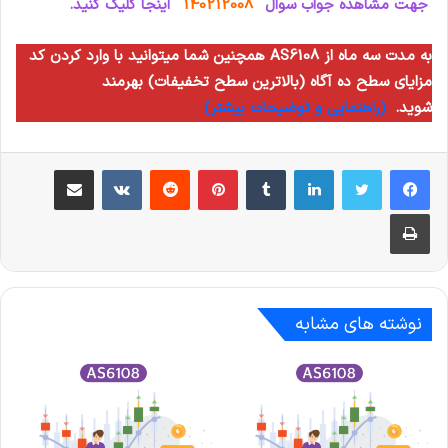
جهت مشاهده جواب سوال
140212008
اینجا کلیک کنید.
همچنین شما میتوانید با وارد کردن کد AS6108 به مدت سه ماه از
مزایای سطح ده آگاه (بالاترین سطح تخفیفات) بهرمند
شوید.
(راهنمایی و توضیحات بیشتر)
لینکدین
‫تامبلر
‫پین‌ترست
‫رددیت
‫VKontakte
اشتراک گذاری از طریق ایمیل
چاپ
نوشته های مشابه