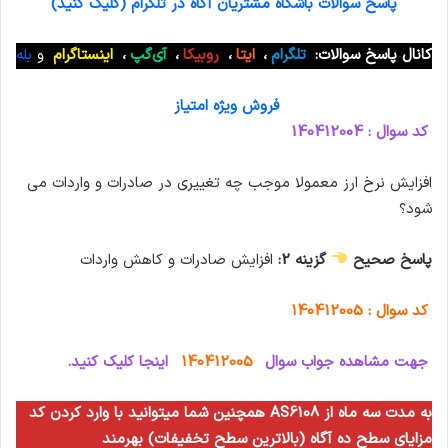
پاسخ سوالات باشگاه مشتریان آگاه در تلگرام (کلیک کنید)
کانال پاسخ سوالات:
تلگرام
،
ایتا
،
روبیکا
،
آی‌گپ
،
اینستاگرام
و
بله
فروش ویژه امتیاز
کد سوال : 140412004
افزایش نرخ ارز معمولا موجب چه تغییری در صادرات و واردات می
شود؟
پاسخ صحیح
گزینه 2:
افزایش صادرات و کاهش واردات
کد سوال : 140412005
جهت مشاهده جواب سوال
140412005
اینجا کلیک کنید.
همچنین شما میتوانید با وارد کردن کد AS6108 به مدت سه ماه از
مزایای سطح ده آگاه (بالاترین سطح تخفیفات) بهرمند