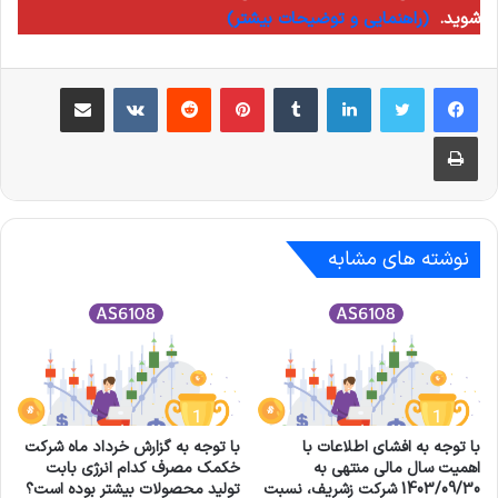
شوید.
(راهنمایی و توضیحات بیشتر)
لینکدین
‫تامبلر
‫پین‌ترست
‫رددیت
‫VKontakte
اشتراک گذاری از طریق ایمیل
چاپ
نوشته های مشابه
با توجه به افشای اطلاعات با
با توجه به گزارش خرداد ماه شرکت
اهمیت سال مالی منتهی به
خکمک مصرف کدام انرژی بابت
1403/09/30 شرکت زشريف، نسبت
تولید محصولات بیشتر بوده است؟