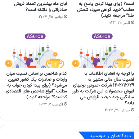
است؟ (برای پیدا کردن پاسخ به
آبان ماه بیشترین تعداد فروش
مطلب”خرید گواهی سپرده شمش
صادراتی را داشته است؟
طلا” مراجعه کنید.)
نوامبر 25, 2024
اکتبر 30, 2023
با توجه به افشای اطلاعات با
کدام شاخص بر اساس نسبت میان
اهمیت سال مالی منتهی به
واردات و صادرات یک کشور تعیین
1402/12/29 شرکت خموتور نرخهای
می‌شود؟ (برای پیدا کردن جواب به
فروش محصولات اين شركت به طور
مطلب “انواع شاخص های اقتصادی
ميانگين چند درصد افزایش مي
کدامند؟” مراجعه کنید.)
يابد؟
آگوست 7, 2023
جولای 30, 2023
دیدگاهتان را بنویسید