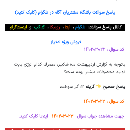
پاسخ سوالات باشگاه مشتریان آگاه در تلگرام (کلیک کنید)
کانال پاسخ سوالات:
تلگرام
،
ایتا
،
روبیکا
،
آی‌گپ
و
اینستاگرام
فروش ویژه امتیاز
کد سوال : 140203022
باتوجه به گزارش اردیبهشت ماه شکبیر، مصرف کدام انرژی بابت
تولید محصولات بیشتر بوده است؟
پاسخ صحیح
گزینه 3:
گاز سوخت
کد سوال : 140203023
جهت مشاهده جواب سوال
140203023
اینجا کلیک کنید.