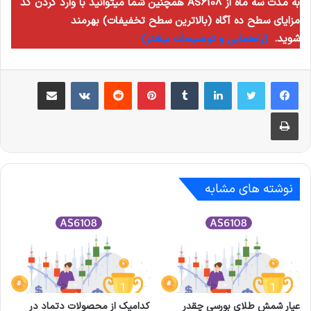
همچنین شما میتوانید با وارد کردن کد AS6108 به مدت سه ماه از
مزایای سطح ده آگاه (بالاترین سطح تخفیفات) بهرمند
شوید.
(راهنمایی و توضیحات بیشتر)
لینکدین
‫تامبلر
‫پین‌ترست
‫رددیت
‫VKontakte
اشتراک گذاری از طریق ایمیل
چاپ
نوشته های مشابه
عیار شمش طلای بورسی چقدر
کدامیک از محصولات دتماد در