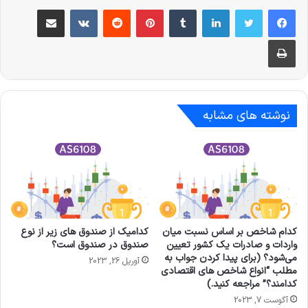
لینکدین
‫تامبلر
‫پین‌ترست
‫رددیت
‫VKontakte
اشتراک گذاری از طریق ایمیل
چاپ
نوشته های مشابه
کدام شاخص بر اساس نسبت میان
کدامیک از صندوق های زیر از نوع
واردات و صادرات یک کشور تعیین
صندوق در صندوق است؟
می‌شود؟ (برای پیدا کردن جواب به
آوریل 26, 2023
مطلب “انواع شاخص های اقتصادی
کدامند؟” مراجعه کنید.)
آگوست 7, 2023