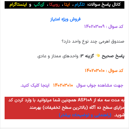
کانال پاسخ سوالات:
تلگرام
،
ایتا
،
روبیکا
،
آی‌گپ
و
اینستاگرام
فروش ویژه امتیاز
کد سوال : 140203009
صندوق اهرمی چند نوع واحد دارد؟
پاسخ صحیح
گزینه 3:
واحدهای ممتاز و عادی
کد سوال : 140203010
جهت مشاهده جواب سوال
140203010
اینجا کلیک کنید.
همچنین شما میتوانید با وارد کردن کد AS6108 به مدت سه ماه از
مزایای سطح ده آگاه (بالاترین سطح تخفیفات) بهرمند
شوید.
(راهنمایی و توضیحات بیشتر)