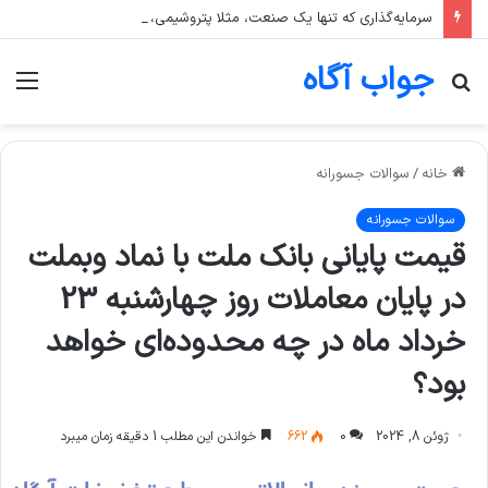
سرمایه‌گذاری که تنها یک صنعت، مثلا پتروشیمی، را در سبد خود دارد، بیشتر در معرض چه ریسکی است؟
جواب آگاه
جستجو
منو
برای
خانه
/
سوالات جسورانه
سوالات جسورانه
قیمت پایانی بانك ملت با نماد وبملت
در پایان معاملات روز چهارشنبه 23
خرداد ماه در چه محدوده‌ای خواهد
بود؟
ژوئن 8, 2024
0
662
خواندن این مطلب 1 دقیقه زمان میبرد