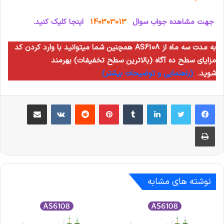
جهت مشاهده جواب سوال
140303013
اینجا کلیک کنید.
همچنین شما میتوانید با وارد کردن کد AS6108 به مدت سه ماه از
مزایای سطح ده آگاه (بالاترین سطح تخفیفات) بهرمند
شوید.
(راهنمایی و توضیحات بیشتر)
لینکدین
‫تامبلر
‫پین‌ترست
‫رددیت
‫VKontakte
اشتراک گذاری از طریق ایمیل
چاپ
نوشته های مشابه