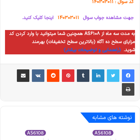
کد سوال : 140303011
جهت مشاهده جواب سوال
140303011
اینجا کلیک کنید.
همچنین شما میتوانید با وارد کردن کد AS6108 به مدت سه ماه از
مزایای سطح ده آگاه (بالاترین سطح تخفیفات) بهرمند
شوید.
(راهنمایی و توضیحات بیشتر)
لینکدین
‫تامبلر
‫پین‌ترست
‫رددیت
‫VKontakte
اشتراک گذاری از طریق ایمیل
چاپ
نوشته های مشابه