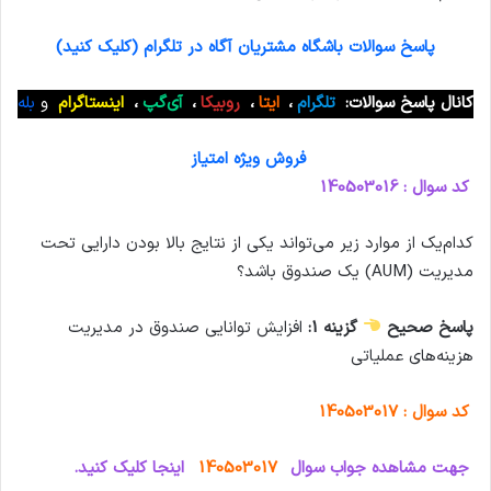
پاسخ سوالات باشگاه مشتریان آگاه در تلگرام (کلیک کنید)
کانال پاسخ سوالات:
تلگرام
،
ایتا
،
روبیکا
،
آی‌گپ
،
اینستاگرام
و
بله
فروش ویژه امتیاز
کد سوال : 140503016
کدام‌یک از موارد زیر می‌تواند یکی از نتایج بالا بودن دارایی تحت
مدیریت (AUM) یک صندوق باشد؟
پاسخ صحیح
گزینه 1:
افزایش توانایی صندوق در مدیریت
هزینه‌های عملیاتی
کد سوال : 140503017
جهت مشاهده جواب سوال
140503017
اینجا کلیک کنید.