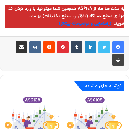
همچنین شما میتوانید با وارد کردن کد AS6108 به مدت سه ماه از
مزایای سطح ده آگاه (بالاترین سطح تخفیفات) بهرمند
شوید.
(راهنمایی و توضیحات بیشتر)
لینکدین
‫تامبلر
‫پین‌ترست
‫رددیت
‫VKontakte
اشتراک گذاری از طریق ایمیل
چاپ
نوشته های مشابه