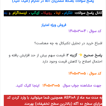
پاسخ سوالات باشگاه مشتریان آگاه در تلگرام (کلیک کنید)
کانال پاسخ سوالات:
تلگرام
،
ایتا
،
روبیکا
،
آی‌گپ
،
اینستاگرام
و
بله
فروش ویژه امتیاز
کد سوال : 140503004
اشباع خرید در تحلیل تکنیکال به چه معناست؟
پاسخ صحیح
گزینه 2:
قیمت سهم بیش از حد افزایش یافته و
احتمال اصلاح یا کاهش قیمت وجود دارد
کد سوال : 140503005
جهت مشاهده جواب سوال
140503005
اینجا کلیک کنید.
همچنین شما میتوانید با وارد کردن کد AS6108 به مدت سه ماه از
مزایای سطح ده آگاه (بالاترین سطح تخفیفات) بهرمند