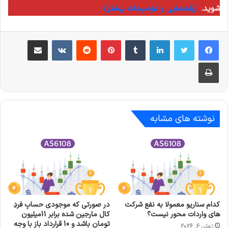
شوید.
(راهنمایی و توضیحات بیشتر)
لینکدین
‫تامبلر
‫پین‌ترست
‫رددیت
‫VKontakte
اشتراک گذاری از طریق ایمیل
چاپ
نوشته های مشابه
کدام سناریو معمولا به نفع شرکت‌
در صورتی که موجودی حسابِ فردِ
های واردات‌ محور نیست؟
کال مارجین شده برابر 11میلیون
تومان باشد و 10 قرارداد باز با وجه
ژوئن 6, 2026