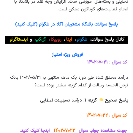
تحلیلی و بسته‌های آموزشی است. افزایش وجه نقد در بآشگاه با
انجام فعالیت‌های گوناگون ممکن است.
پاسخ سوالات باشگاه مشتریان آگاه در تلگرام (کلیک کنید)
کانال پاسخ سوالات:
تلگرام
،
ایتا
،
روبیکا
،
آی‌گپ
و
اینستاگرام
فروش ویژه امتیاز
کد سوال : 140207021
درآمد محقق شده طی دوره یک ماهه منتهی به ۱۴۰۲/۰۵/۳۱ بانک
قرض الحسنه رسالت از کدام گزینه بیشتر بوده است؟
پاسخ صحیح
گزینه 1:
درآمد تسهیلات اعطایی
کد سوال : 140207022
جهت مشاهده جواب سوال
140207022
اینجا کلیک کنید.