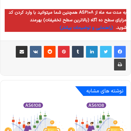
همچنین شما میتوانید با وارد کردن کد AS6108 به مدت سه ماه از
مزایای سطح ده آگاه (بالاترین سطح تخفیفات) بهرمند
شوید.
(راهنمایی و توضیحات بیشتر)
لینکدین
‫تامبلر
‫پین‌ترست
‫رددیت
‫VKontakte
اشتراک گذاری از طریق ایمیل
چاپ
نوشته های مشابه