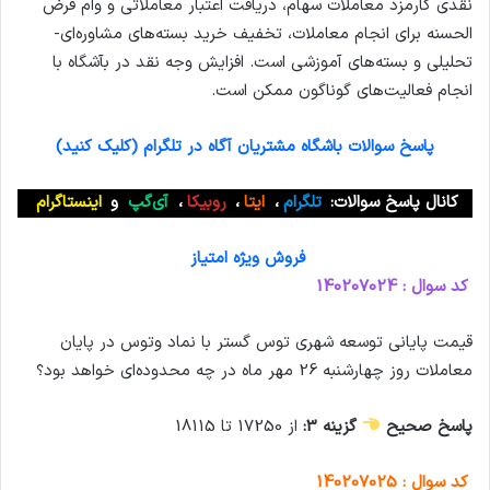
نقدی کارمزد معاملات سهام، دریافت اعتبار معاملاتی و وام قرض
الحسنه برای انجام معاملات، تخفیف خرید بسته‌های مشاوره‌ای-
تحلیلی و بسته‌های آموزشی است. افزایش وجه نقد در بآشگاه با
انجام فعالیت‌های گوناگون ممکن است.
پاسخ سوالات باشگاه مشتریان آگاه در تلگرام (کلیک کنید)
کانال پاسخ سوالات:
تلگرام
،
ایتا
،
روبیکا
،
آی‌گپ
و
اینستاگرام
فروش ویژه امتیاز
کد سوال : 140207024
قیمت پایانی توسعه‌ شهری توس‌ گستر با نماد وتوس در پایان
معاملات روز چهارشنبه 26 مهر ماه در چه محدوده‌ای خواهد بود؟
پاسخ صحیح
گزینه 3:
از 17250 تا 18115
کد سوال : 140207025