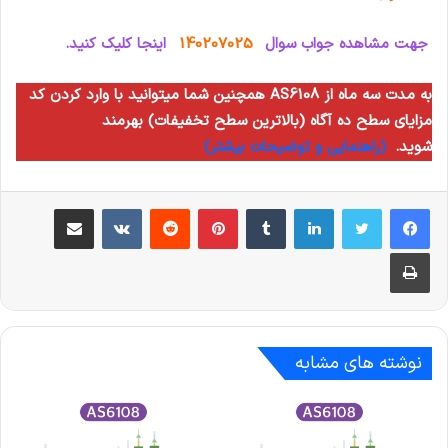
جهت مشاهده جواب سوال
140207025
اینجا کلیک کنید.
همچنین شما میتوانید با وارد کردن کد AS6108 به مدت سه ماه از
مزایای سطح ده آگاه (بالاترین سطح تخفیفات) بهرمند
شوید.
(راهنمایی و توضیحات بیشتر)
لینکدین
‫تامبلر
‫پین‌ترست
‫رددیت
‫VKontakte
اشتراک گذاری از طریق ایمیل
چاپ
نوشته های مشابه