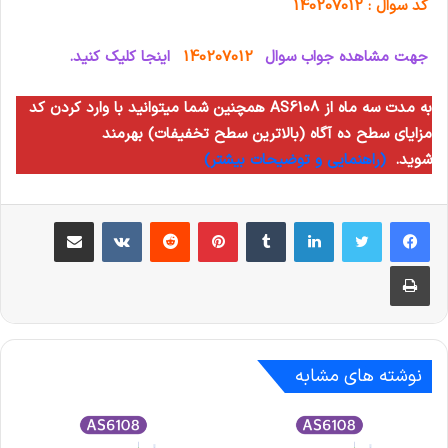
کد سوال : 140207012
جهت مشاهده جواب سوال
140207012
اینجا کلیک کنید.
همچنین شما میتوانید با وارد کردن کد AS6108 به مدت سه ماه از
مزایای سطح ده آگاه (بالاترین سطح تخفیفات) بهرمند
شوید.
(راهنمایی و توضیحات بیشتر)
لینکدین
‫تامبلر
‫پین‌ترست
‫رددیت
‫VKontakte
اشتراک گذاری از طریق ایمیل
چاپ
نوشته های مشابه