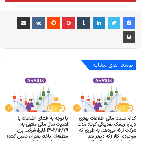
لینکدین
‫تامبلر
‫پین‌ترست
‫رددیت
‫VKontakte
اشتراک گذاری از طریق ایمیل
چاپ
نوشته های مشابه
کدام نسبت مالی اطلاعات بهتری
با توجه به افشای اطلاعات با
درباره ریسک نقدینگی کوتاه‌ مدت
اهمیت سال مالی منتهی به:
شرکت ارائه می‌دهد، به طوری که
1402/12/29 فايرا، شرکت برق
موجودی کالا (که دیرتر نقد
منطقه‌ای باختر بعنوان تامین کننده