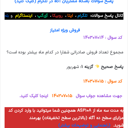
پاسخ سوالات باشگاه مشتریان آگاه در تلگرام (کلیک کنید)
کانال پاسخ سوالات:
تلگرام
،
ایتا
،
روبیکا
،
آی‌گپ
،
اینستاگرام
و
بله
فروش ویژه امتیاز
کد سوال : 140307014
مجموع تعداد فروش صادراتی شفارا در کدام ماه بیشتر بوده است؟
پاسخ صحیح
گزینه 1:
شهریور
کد سوال : 140307015
جهت مشاهده جواب سوال
140307015
اینجا کلیک کنید.
همچنین شما میتوانید با وارد کردن کد AS6108 به مدت سه ماه از
مزایای سطح ده آگاه (بالاترین سطح تخفیفات) بهرمند
شوید.
(راهنمایی و توضیحات بیشتر)