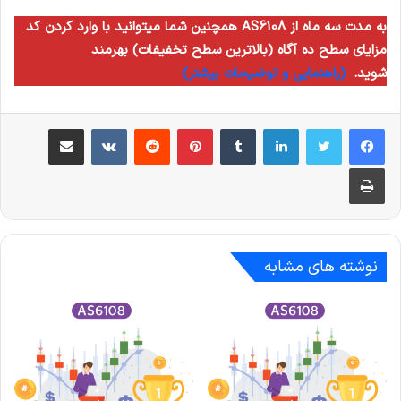
همچنین شما میتوانید با وارد کردن کد AS6108 به مدت سه ماه از
مزایای سطح ده آگاه (بالاترین سطح تخفیفات) بهرمند
شوید.
(راهنمایی و توضیحات بیشتر)
لینکدین
‫تامبلر
‫پین‌ترست
‫رددیت
‫VKontakte
اشتراک گذاری از طریق ایمیل
چاپ
نوشته های مشابه