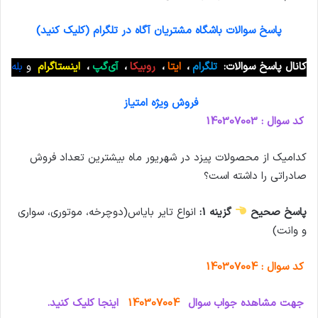
پاسخ سوالات باشگاه مشتریان آگاه در تلگرام (کلیک کنید)
کانال پاسخ سوالات:
تلگرام
،
ایتا
،
روبیکا
،
آی‌گپ
،
اینستاگرام
و
بله
فروش ویژه امتیاز
کد سوال : 140307003
کدامیک از محصولات پیزد در شهریور ماه بیشترین تعداد فروش
صادراتی را داشته است؟
پاسخ صحیح
گزینه 1:
انواع تاير باياس(دوچرخه، موتوری، سواری
و وانت)
کد سوال : 140307004
جهت مشاهده جواب سوال
140307004
اینجا کلیک کنید.