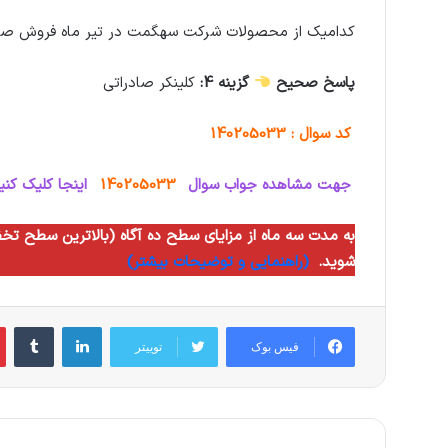
کدامیک از محصولات شرکت سهگمت در تیر ماه فروش صاد
پاسخ صحیح
گزینه 4:
کلينکر صادراتی
کد سوال : 140205033
جهت مشاهده جواب سوال
140205033
اینجا کلیک کنی
شوید.
(راهنمایی و توضیحات بیشتر)
لینکدین
‫تام
فیس بوک
توییتر