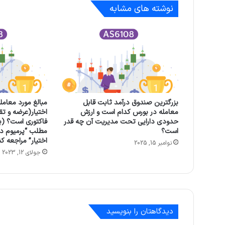
نوشته های مشابه
بزرگترین صندوق درآمد ثابت قابل
مبالغ مورد معامل
معامله در بورس کدام است و ارزش
اختیار(عرضه و تق
حدودی دارایی تحت مدیریت آن چه قدر
فاکتوری است؟ (بر
است؟
مطلب “پرمیوم در 
اختیار” مراجعه کن
نوامبر 15, 2025
جولای 12, 2023
دیدگاهتان را بنویسید