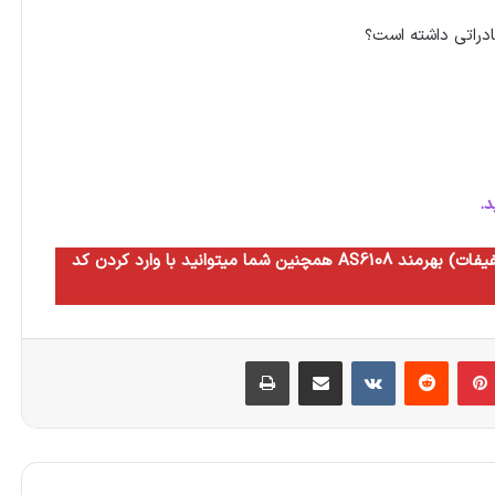
راتی داشته است؟
د.
همچنین شما میتوانید با وارد کردن کد AS6108 به مدت سه ماه از مزایای سطح ده آگاه (بالاترین سطح تخفیفات) بهرمند
بلر
‫پین‌ترست
‫رددیت
‫VKontakte
اشتراک گذاری از طریق ایمیل
چاپ