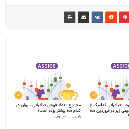
بلر
‫پین‌ترست
‫رددیت
‫VKontakte
اشتراک گذاری از طریق ایمیل
چاپ
وش صادراتی کدامیک از
مجموع تعداد فروش صادراتی سبهان در
می زیر در فروردین ماه
کدام ماه بیشتر بوده است؟
آگوست 12, 2024