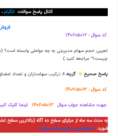
کانال پاسخ سوالات:
تلگرام
،
فروش و
کد سوال : 140205012
تعیین حجم سهام مدیریتی به چه عواملی وابسته است؟ (ب
چیست؟” مراجعه کنید.)
پاسخ صحیح
گزینه 1:
ترکیب سهامداران و تعداد اعضای
کد سوال : 140205013
جهت مشاهده جواب سوال
140205013
اینجا کلیک کنید
شوید.
(راهنمایی و توضیحات بیشتر)