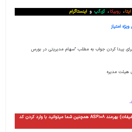
ایتا
،
روبیکا
،
آی‌گپ
و
اینستاگرام
یژه امتیاز
رای پیدا کردن جواب به مطلب “سهام مدیریتی در بورس
 هیئت مدیره
.
همچنین شما میتوانید با وارد کردن کد AS6108 به مدت سه ماه از مزایای سطح ده آگاه (بالاترین سطح تخفیفات) بهرمند