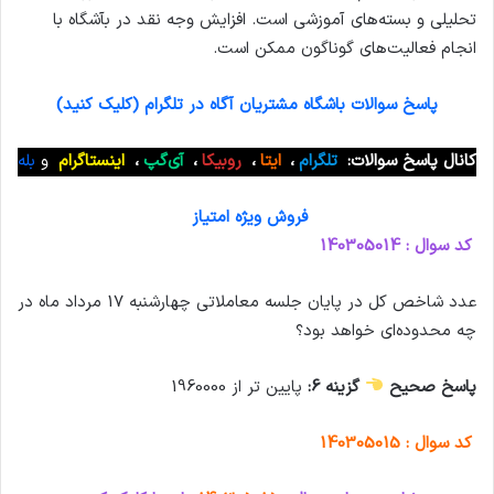
تحلیلی و بسته‌های آموزشی است. افزایش وجه نقد در بآشگاه با
انجام فعالیت‌های گوناگون ممکن است.
پاسخ سوالات باشگاه مشتریان آگاه در تلگرام (کلیک کنید)
کانال پاسخ سوالات:
تلگرام
،
ایتا
،
روبیکا
،
آی‌گپ
،
اینستاگرام
و
بله
فروش ویژه امتیاز
کد سوال : 140305014
عدد شاخص کل در پایان جلسه معاملاتی چهارشنبه 17 مرداد ماه در
چه محدوده‌ای خواهد بود؟
پاسخ صحیح
گزینه 6:
پایین تر از 1960000
کد سوال : 140305015