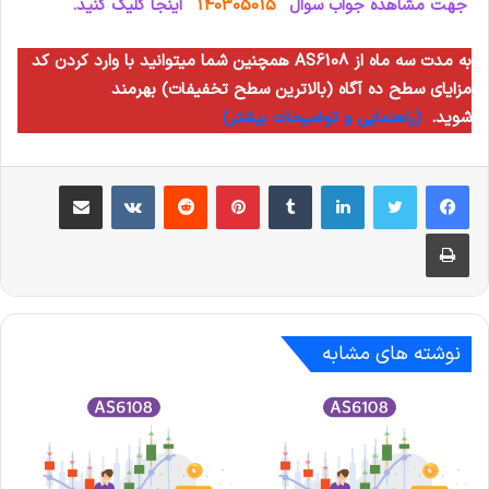
جهت مشاهده جواب سوال
140305015
اینجا کلیک کنید.
همچنین شما میتوانید با وارد کردن کد AS6108 به مدت سه ماه از
مزایای سطح ده آگاه (بالاترین سطح تخفیفات) بهرمند
شوید.
(راهنمایی و توضیحات بیشتر)
لینکدین
‫تامبلر
‫پین‌ترست
‫رددیت
‫VKontakte
اشتراک گذاری از طریق ایمیل
چاپ
نوشته های مشابه