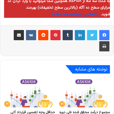
همچنین شما میتوانید با وارد کردن کد AS6108 به مدت سه ماه از
مزایای سطح ده آگاه (بالاترین سطح تخفیفات) بهرمند
شوید.
(راهنمایی و توضیحات بیشتر)
لینکدین
‫تامبلر
‫پین‌ترست
‫رددیت
‫VKontakte
اشتراک گذاری از طریق ایمیل
چاپ
نوشته های مشابه
مجموع درآمد محقق شده طی دوره
حداقل وجه تضمین قرارداد آتی