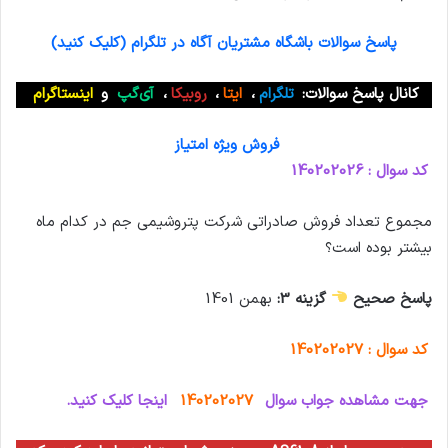
پاسخ سوالات باشگاه مشتریان آگاه در تلگرام (کلیک کنید)
کانال پاسخ سوالات:
تلگرام
،
ایتا
،
روبیکا
،
آی‌گپ
و
اینستاگرام
فروش ویژه امتیاز
کد سوال : 140202026
مجموع تعداد فروش صادراتی شرکت پتروشیمی جم در کدام ماه
بیشتر بوده است؟
پاسخ صحیح
گزینه 3:
بهمن 1401
کد سوال : 140202027
جهت مشاهده جواب سوال
140202027
اینجا کلیک کنید.