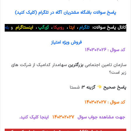
پاسخ سوالات باشگاه مشتریان آگاه در تلگرام (کلیک کنید)
کانال پاسخ سوالات:
تلگرام
،
ایتا
،
روبیکا
،
آی‌گپ
،
اینستاگرام
و
بله
فروش ویژه امتیاز
کد سوال : 140302026
سازمان تامین اجتماعی
بزرگترین
سهامدار کدامیک از شرکت های
زیر است؟
پاسخ صحیح
گزینه 3:
شستا
کد سوال : 140302027
جهت مشاهده جواب سوال
140302027
اینجا کلیک کنید.