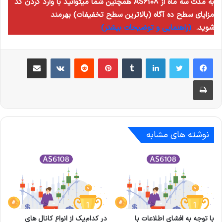
همچنین شما میتوانید با وارد کردن کد AS6108 به مدت سه ماه از
مزایای سطح ده آگاه (بالاترین سطح تخفیفات) بهرمند
شوید.
(راهنمایی و توضیحات بیشتر)
لینکدین
‫تامبلر
‫پین‌ترست
‫رددیت
‫VKontakte
اشتراک گذاری از طریق ایمیل
چاپ
نوشته های مشابه
با توجه به افشای اطلاعات با
در کدام‌یک از انواع کانال‌ های