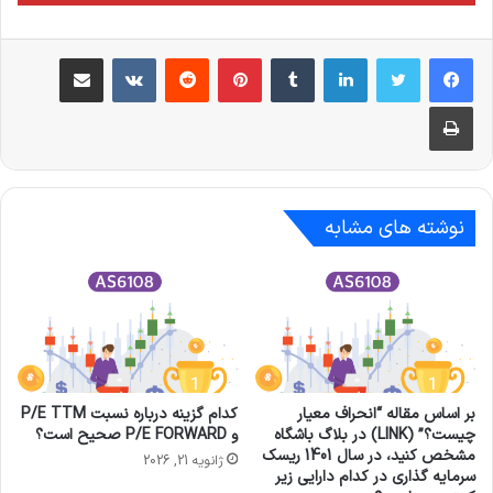
لینکدین
‫تامبلر
‫پین‌ترست
‫رددیت
‫VKontakte
اشتراک گذاری از طریق ایمیل
چاپ
نوشته های مشابه
بر اساس مقاله “انحراف معیار
کدام گزینه درباره نسبت P/E TTM
چیست؟” (LINK) در بلاگ باشگاه
و P/E FORWARD صحیح است؟
مشخص کنید، در سال 1401 ریسک
ژانویه 21, 2026
سرمایه گذاری در کدام دارایی زیر