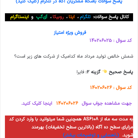
پاسخ سوالات باشگاه مشتریان آگاه در تلگرام (کلیک کنید)
کانال پاسخ سوالات:
تلگرام
،
ایتا
،
روبیکا
،
آی‌گپ
و
اینستاگرام
فروش ویژه امتیاز
کد سوال : 140206025
شمش خالص تولید مرداد ماه کدامیک از شرکت های زیر است؟
پاسخ صحیح
گزینه 2:
فایرا
کد سوال : 140206026
جهت مشاهده جواب سوال
140206026
اینجا کلیک کنید.
همچنین شما میتوانید با وارد کردن کد AS6108 به مدت سه ماه از
مزایای سطح ده آگاه (بالاترین سطح تخفیفات) بهرمند
شوید.
(راهنمایی و توضیحات بیشتر)