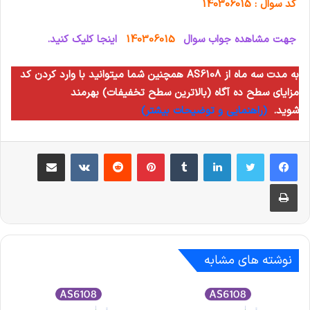
کد سوال : 140306015
جهت مشاهده جواب سوال
140306015
اینجا کلیک کنید.
همچنین شما میتوانید با وارد کردن کد AS6108 به مدت سه ماه از
مزایای سطح ده آگاه (بالاترین سطح تخفیفات) بهرمند
شوید.
(راهنمایی و توضیحات بیشتر)
لینکدین
‫تامبلر
‫پین‌ترست
‫رددیت
‫VKontakte
اشتراک گذاری از طریق ایمیل
چاپ
نوشته های مشابه