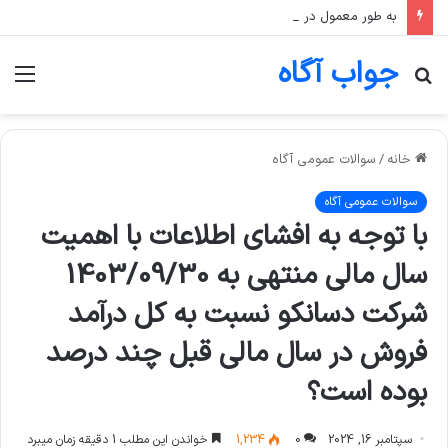
به طور معمول در صندوق‌های طلا، اگر قیمت انس جهانی طلا ثابت بماند اما قیمت دلار رشد کند، قیمت واحد صندوق چه تغییری می‌کند؟
جواب آگاه
جستجو
منو
برای
خانه
/
سوالات عمومی آگاه
سوالات عمومی آگاه
با توجه به افشای اطلاعات با اهمیت
سال مالی منتهی به 1403/09/30
شرکت دسانکو نسبت به كل درآمد
فروش در سال مالی قبل چند درصد
بوده است؟
سپتامبر 16, 2024
0
1,234
خواندن این مطلب 1 دقیقه زمان میبرد