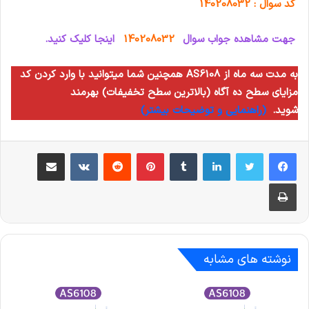
کد سوال : 140208032
جهت مشاهده جواب سوال
140208032
اینجا کلیک کنید.
همچنین شما میتوانید با وارد کردن کد AS6108 به مدت سه ماه از
مزایای سطح ده آگاه (بالاترین سطح تخفیفات) بهرمند
شوید.
(راهنمایی و توضیحات بیشتر)
لینکدین
‫تامبلر
‫پین‌ترست
‫رددیت
‫VKontakte
اشتراک گذاری از طریق ایمیل
چاپ
نوشته های مشابه