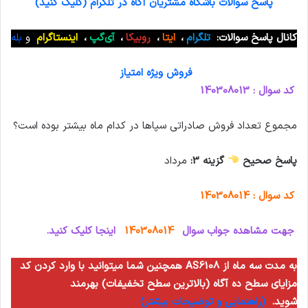
پاسخ سوالات باشگاه مشتریان آگاه در تلگرام (کلیک کنید)
کانال پاسخ سوالات:
تلگرام
،
ایتا
،
روبیکا
،
آی‌گپ
،
اینستاگرام
و
بله
فروش ویژه امتیاز
کد سوال : 140308013
مجموع تعداد فروش صادراتی سپاها در کدام ماه بیشتر بوده است؟
پاسخ صحیح
گزینه 3:
مرداد
کد سوال : 140308014
جهت مشاهده جواب سوال
140308014
اینجا کلیک کنید.
همچنین شما میتوانید با وارد کردن کد AS6108 به مدت سه ماه از
مزایای سطح ده آگاه (بالاترین سطح تخفیفات) بهرمند
شوید.
(راهنمایی و توضیحات بیشتر)