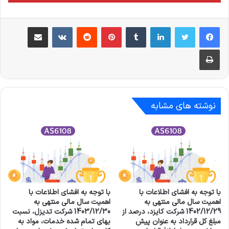
لینکدین
‫تامبلر
‫پین‌ترست
‫رددیت
‫VKontakte
اشتراک گذاری از طریق ایمیل
چاپ
نوشته های مشابه
با توجه به افشای اطلاعات با
با توجه به افشای اطلاعات با
اهمیت سال مالی منتهی به
اهمیت سال مالی منتهی به
1402/12/29 شرکت کايزد، درصد از
1403/12/30 شرکت تديزل، نسبت
مبلغ کل قرارداد به عنوان پیش
بهاي تمام شده خدمات، مواد به