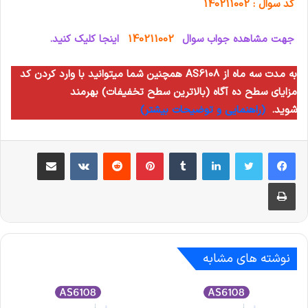
کد سوال : 140211002
جهت مشاهده جواب سوال
140211002
اینجا کلیک کنید.
همچنین شما میتوانید با وارد کردن کد AS6108 به مدت سه ماه از
مزایای سطح ده آگاه (بالاترین سطح تخفیفات) بهرمند
شوید.
(راهنمایی و توضیحات بیشتر)
لینکدین
‫تامبلر
‫پین‌ترست
‫رددیت
‫VKontakte
اشتراک گذاری از طریق ایمیل
چاپ
نوشته های مشابه