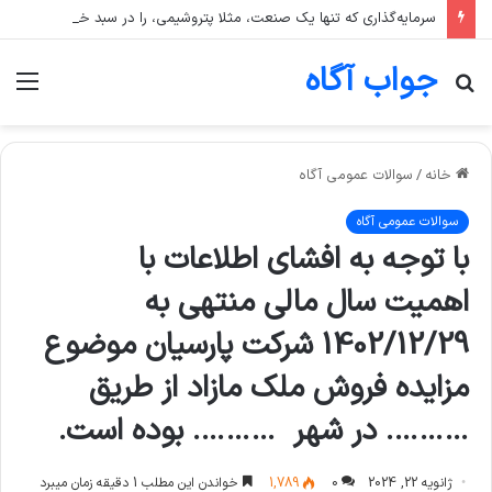
سرمایه‌گذاری که تنها یک صنعت، مثلا پتروشیمی، را در سبد خود دارد، بیشتر در معرض چه ریسکی است؟
جواب آگاه
جستجو
منو
برای
خانه
/
سوالات عمومی آگاه
سوالات عمومی آگاه
با توجه به افشای اطلاعات با
اهمیت سال مالی منتهی به
1402/12/29 شرکت پارسيان موضوع
مزایده فروش ملک مازاد از طریق
………. در شهر ………. بوده است.
ژانویه 22, 2024
0
1,789
خواندن این مطلب 1 دقیقه زمان میبرد