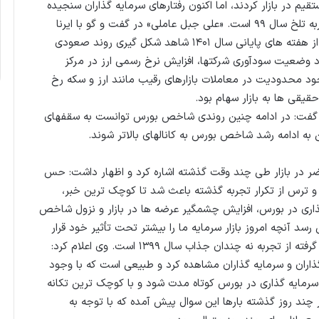
یم در بازار کردند، اما اکنون رفتارهای سرمایه گذاران سنجیده
تر شده و اقدام آنها توأم با احتیاطی است که مبنای آن تجربه تلخ سال ۹۹ است. «علی جبل عاملی» در گفت و گو با ایرنا
روند فعلی معاملات بورس را مورد ارزیابی قرار داد و افزود: از هفته های پایانی سال ۱۴۰۱ شاهد شکل گیری روند صعودی
د وضعیت سودآوری شرکتها، افزایش نرخ رسمی ارز در مرکز
وجود محدودیت در معاملات بازارهای رقیب مانند ارز و سکه رخ
یقی ها به بازار سهام بود.
د و گفت: در ادامه چنین روندی شاخص بورس توانست به سقفهای
ه ادامه رشد شاخص بورس به کانالهای بالاتر شوند.
ر در بازار طی چند وقت گذشته اشاره کرد و اظهار داشت: حس
 ترس از تکرار تجربه گذشته باعث شد تا کوچک ترین خبر،
اری در بورس، افزایش چشمگیر عرضه ها در بازار و نزول شاخص
رسد آنچه امروز بازار سرمایه ما را بیشتر تحت تأثیر خود قرار
داده احتیاط توأم با اندکی ترس است که این احتیاط نشات گرفته از تجربه نه چندان جذاب سال ۱۳۹۹ است. وی اعلام کرد:
ذاران و سرمایه گذاران مشاهده کرد و طبیعی است که با وجود
رمایه گذاری در بورس کوتاه مدت شود و با کوچک ترین تکانه
 چند روز گذشته بارها این سوال پیش آمده که با توجه به