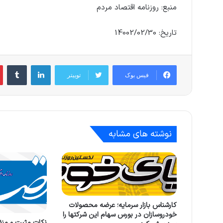
منبع: روزنامه اقتصاد مردم
تاریخ: 14002/02/30
لینکدین
‫تام
فیس بوک
توییتر
نوشته های مشابه
کارشناس بازار سرمایه؛ عرضه محصولات
خودروسازان در بورس سهام این شرکتها را
نکات مثبت و من