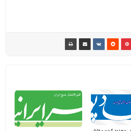
بلر
‫پین‌ترست
‫رددیت
‫VKontakte
اشتراک گذاری از طریق ایمیل
چاپ
فی محدود کردن سفارش