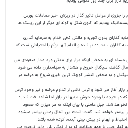
 بازار برای چند روز متوالی بودیم.
م را جزوی از عوامل تاثیر گذار در ریزش اخیر معاملات بورس
 ریسک های سیستماتیک بودیم که اکنون شکل و گونه ای دیگر از این ریسک ها
داد نکته دیگر اینکه در سال ۹۹ برخی سرمایه گذاران بدون تجربه و دانش کافی اقدام به سرمایه گذاری
یه گذاران سنجیده تر شده و اقدام آنها توأم با احتیاطی است که
ین مساله ای به محض اینکه بازار برای مدتی وارد مدار صعودی می
د، به دلیل بدبینی های موجود و ترس از تکرار تجربه ۲ سال گذشته سیگنال خروج و هشدار به سهامداران داده می شود
ن سیگنال و به محض انتشار کوچک ترین خبری شروع به عرضه در
ر بازار آغاز می شود و ترس ناشی از تداوم عرضه و نیز وجود ترس
که در نتیجه با وجود خوش بینیها در بازار اما شاهد افت شدید
اهد شد. جبل عاملی با بیان اینکه به هر میزان که صعود
ار بیشتر خواهد شد، گفت: شدت این اتفاق زمانی بیشتر میشود
حتیاط و ابهام در پیش بینی آینده، کوتاه شده باشد.
 گذار حتی با همه اعتقادی که به ارزندگی بازار دارد، ترجیح می