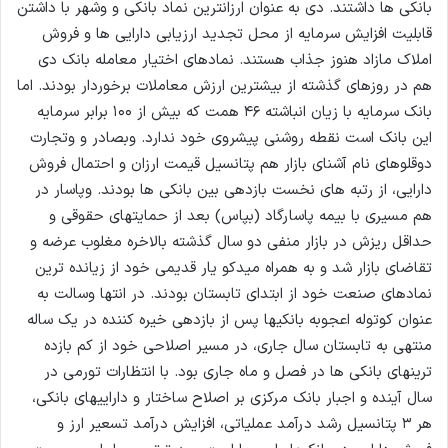
بانکی ها داشتند. دی به عنوان ارزانترین نماد بانکی و وشهر با داشتن
قابلیت افزایش سرمایه از محل تجدید ارزیابی دارایی ها و فروش
املاک مازاد هنوز جذاب هستند. نمادهای اختیار معامله بانک دی
هم در روزهای گذشته از بیشترین ارزش معاملات برخوردار بودند. اما
بانک سرمایه با زیان انباشته ۴۶ همت که بیش از ۱۰۰ برابر سرمایه
این بانک است نقطه روشنی پیشروی خود ندارد. وبصادر و وتجارت
دوقلوهای نام آشنای بازار هم پتانسیل قیمت ارزان و احتمال فروش
دارایی، از رتبه های نخست بازدهی بین بانکی ها بودند. وپاسار در
هم مسیری با بیمه پاسارگاد (بپاس) بعد از حمایتهای حقوقی و
حداقل ریزش در بازار منفی دو سال گذشته بالاخره مغلوب عرضه و
تقاضای بازار شد و به همراه میدکو یار قدیمی خود از زیانده ترین
نمادهای صنعت خود از ابتدای تابستان بودند. در انتها وسالت به
عنوان کوتوله اعجوبه بانکیها پس از بازدهی خیره کننده در یک ساله
منتهی به تابستان سال جاری، در مسیر اصلاحی خود از کم بازده
ترینهای بانکی ها در فصل و ماه جاری بود. با انتظارات تورمی در
سال آینده و اجبار بانک مرکزی بر اصلاح ساختار و داراییهای بانکی،
هر ۳ پتانسیل رشد درآمد عملیاتی، افزایش درآمد تسعیر ارز و