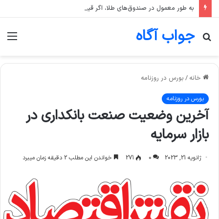
به طور معمول در صندوق‌های طلا، اگر قیمت انس جهانی طلا ثابت بماند اما قیمت دلار رشد کند، قیمت واحد صندوق چه تغییری می‌کند؟
جواب آگاه
جستجو
منو
برای
خانه
/
بورس در روزنامه
بورس در روزنامه
آخرین وضعیت صنعت بانکداری در
بازار سرمایه
ژانویه 21, 2023
0
271
خواندن این مطلب 2 دقیقه زمان میبرد