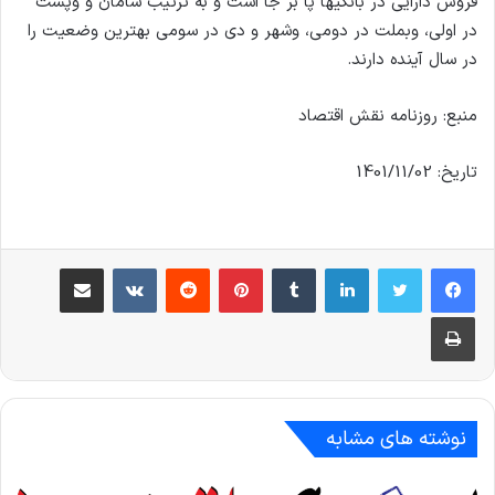
فروش دارایی در بانکیها پا بر جا است و به ترتیب سامان و وپست
در اولی، وبملت در دومی، وشهر و دی در سومی بهترین وضعیت را
در سال آینده دارند.
منبع: روزنامه نقش اقتصاد
تاریخ: 1401/11/02
لینکدین
‫تامبلر
‫پین‌ترست
‫رددیت
‫VKontakte
اشتراک گذاری از طریق ایمیل
چاپ
نوشته های مشابه