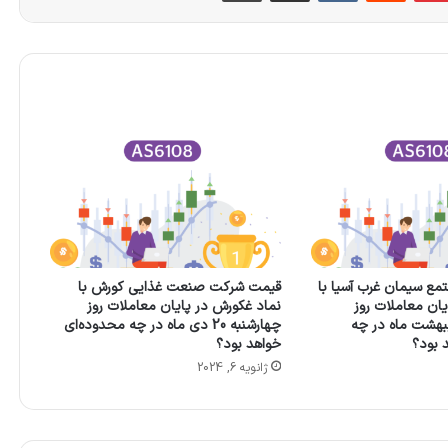
مع سيمان غرب آسيا با
قیمت شركت صنعت غذايی كورش با
یان معاملات روز
نماد غکورش در پایان معاملات روز
به 26 اردیبهشت ماه در چه
چهارشنبه 20 دی ماه در چه محدوده‌ای
 بود؟
خواهد بود؟
ژانویه 6, 2024