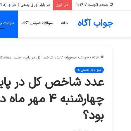
در بازار اوراق بدهی (اخزا و…)، اگر نرخ بازده تا سررسید (YTM) یک ورقه اف
جمعه, آگوست 7 2026
خبر فوری
جواب آگاه
خانه
سوالات عمومی آگاه
سوالات ج
خانه
/
سوالات جسورانه
/
عدد شاخص کل در پایان جلسه معاملاتی چهارشنبه 4 مهر ماه در چه م
سوالات جسورانه
عدد شاخص کل در پایا
چهارشنبه 4 مه
بود؟