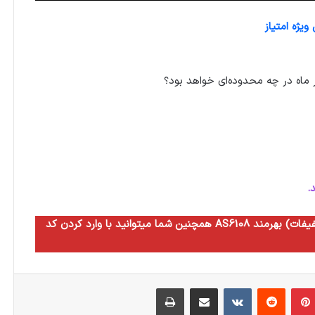
یژه امتیاز
.
همچنین شما میتوانید با وارد کردن کد AS6108 به مدت سه ماه از مزایای سطح ده آگاه (بالاترین سطح تخفیفات) بهرمند
بلر
‫پین‌ترست
‫رددیت
‫VKontakte
اشتراک گذاری از طریق ایمیل
چاپ