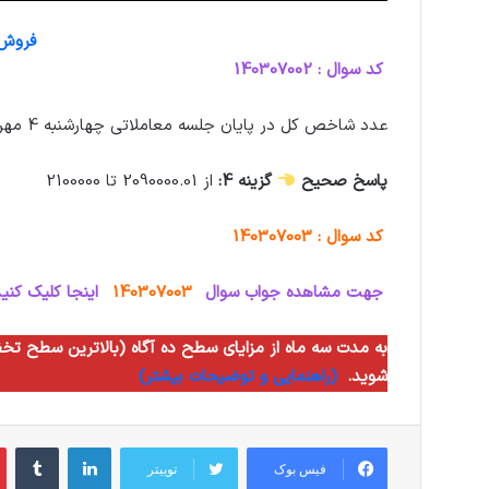
فروش و
کد سوال : 140307002
عدد شاخص کل در پایان جلسه معاملاتی چهارشنبه 4 مهر ماه در چه محدوده‌ای خواهد بود؟
پاسخ صحیح
گزینه 4:
از 2090000.01 تا 2100000
کد سوال : 140307003
جهت مشاهده جواب سوال
140307003
اینجا کلیک کنید
شوید.
(راهنمایی و توضیحات بیشتر)
لینکدین
‫تام
فیس بوک
توییتر