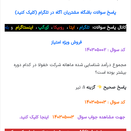
پاسخ سوالات باشگاه مشتریان آگاه در تلگرام (کلیک کنید)
کانال پاسخ سوالات:
تلگرام
،
ایتا
،
روبیکا
،
آی‌گپ
،
اینستاگرام
و
بله
فروش ویژه امتیاز
کد سوال : 140305002
مجموع درآمد شناسایی شده ماهانه شرکت خفولا در کدام دوره
بیشتر بوده است؟
پاسخ صحیح
گزینه 1:
تیر
کد سوال : 140305003
جهت مشاهده جواب سوال
140305003
اینجا کلیک کنید.