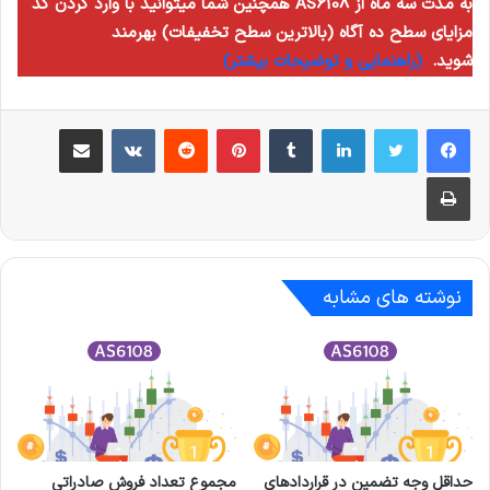
همچنین شما میتوانید با وارد کردن کد AS6108 به مدت سه ماه از
مزایای سطح ده آگاه (بالاترین سطح تخفیفات) بهرمند
شوید.
(راهنمایی و توضیحات بیشتر)
لینکدین
‫تامبلر
‫پین‌ترست
‫رددیت
‫VKontakte
اشتراک گذاری از طریق ایمیل
چاپ
نوشته های مشابه
حداقل وجه تضمین در قراردادهای
مجموع تعداد فروش صادراتی