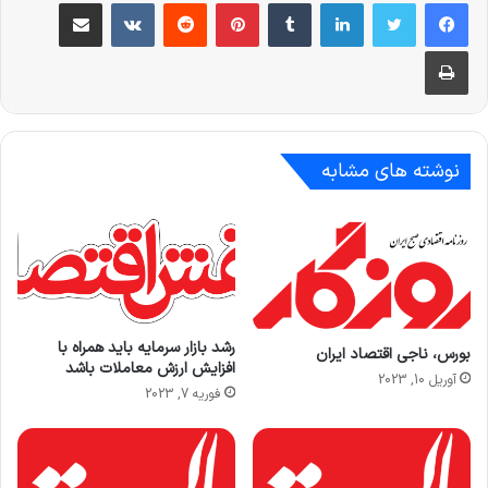
لینکدین
‫تامبلر
‫پین‌ترست
‫رددیت
‫VKontakte
اشتراک گذاری از طریق ایمیل
چاپ
نوشته های مشابه
رشد بازار سرمایه باید همراه با
بورس، ناجی اقتصاد ایران
افزایش ارزش معاملات باشد
آوریل 10, 2023
فوریه 7, 2023