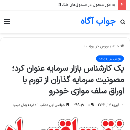
به طور معمول در صندوق‌های طلا، اگر قیمت انس جهانی طلا ثابت بماند اما قیمت دلار رشد کند، قیمت واحد صندوق چه تغییری می‌کند؟
جواب آگاه
جستجو
منو
برای
خانه
/
بورس در روزنامه
بورس در روزنامه
یک کارشناس بازار سرمایه عنوان کرد؛
مصونیت سرمایه گذاران از تورم با
اوراق سلف موازی خودرو
فوریه 13, 2023
0
368
خواندن این مطلب 1 دقیقه زمان میبرد