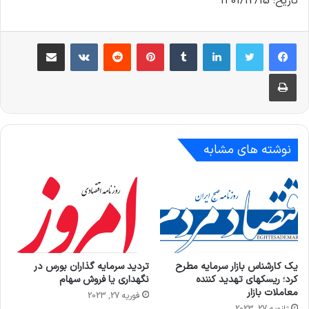
تاریخ: 1401/12/15
لینکدین
‫تامبلر
‫پین‌ترست
‫رددیت
‫VKontakte
اشتراک گذاری از طریق ایمیل
چاپ
نوشته های مشابه
یک کارشناس بازار سرمایه مطرح
تردید سرمایه گذاران بورس در
کرد؛ ریسکهای تهدید کننده
نگهداری یا فروش سهام
معاملات بازار
فوریه 27, 2023