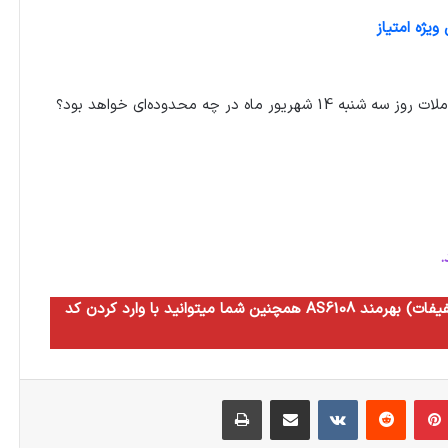
یژه امتیاز
 در چه محدوده‌ای خواهد بود؟
.
همچنین شما میتوانید با وارد کردن کد AS6108 به مدت سه ماه از مزایای سطح ده آگاه (بالاترین سطح تخفیفات) بهرمند
بلر
‫پین‌ترست
‫رددیت
‫VKontakte
اشتراک گذاری از طریق ایمیل
چاپ