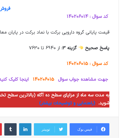
فروش و
کد سوال : 140206014
قیمت پایانی گروه دارويي بركت با نماد برکت در پایان معاملات روز سه شنبه 14 شهریور ماه
پاسخ صحیح
گزینه 3:
از 6940 تا 7630
کد سوال : 140206015
جهت مشاهده جواب سوال
140206015
اینجا کلیک کنید
شوید.
(راهنمایی و توضیحات بیشتر)
لینکدین
‫تام
فیس بوک
توییتر