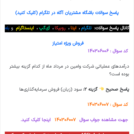
پاسخ سوالات باشگاه مشتریان آگاه در تلگرام (کلیک کنید)
کانال پاسخ سوالات:
تلگرام
،
ایتا
،
روبیکا
،
آی‌گپ
،
اینستاگرام
و
بله
فروش ویژه امتیاز
کد سوال : 140306006
درآمدهای عملياتی شرکت وامین در مرداد ماه از کدام گزینه بیشتر
بوده است؟
پاسخ صحیح
گزینه 2:
سود (زيان) فروش سرمايه‌گذاری‌ها
کد سوال : 140306007
جهت مشاهده جواب سوال
140306007
اینجا کلیک کنید.