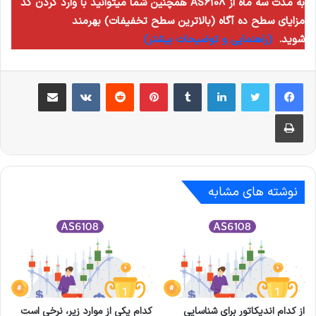
همچنین شما میتوانید با وارد کردن کد AS6108 به مدت سه ماه از
مزایای سطح ده آگاه (بالاترین سطح تخفیفات) بهرمند
شوید.
(راهنمایی و توضیحات بیشتر)
لینکدین
‫تامبلر
‫پین‌ترست
‫رددیت
‫VKontakte
اشتراک گذاری از طریق ایمیل
چاپ
نوشته های مشابه
از کدام اندیکاتور برای شناسایی
کدام یکی از موارد زیر، نرخی است