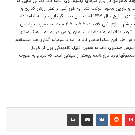
ند صعودی در بازار سرمایه باشیم. وی ادامه داد: نگرانی هایی که
 و دارایی محور حرکت کند. به طور کلی از نظر ارزش گذاری و
P/E آینده نگر چهار فصل برای نمادهای بزرگ بازار اختلاف زیادی با اوج سال ۱۳۹۹ است. این تحلیلگر بازار سرمایه ادامه داد:
در سال ۱۳۹۹، P/E فوروارد بازار ۲۲ بود اما اکنون با توجه به چشم اندازی آتی اقتصاد، ۵.۵ تا ۶.۵ است. به صورت میانگین
رای چهار فصل آتی ۶.۷ تا ۷ خواهد بود. رشوند با اشاره به اقدامات سازمان بورس در زمینه فرهنگ سازی
بورس طی این سالها سعی کرد در مورد سرمایه گذاری غیر مستقیم
تاسیس صندوق داد. به همین دلیل نقدینگی پول از طریق
 صندوقها وارد بازار شده بیشتر از مبلغی است که مردم به صورت
بلر
‫پین‌ترست
‫رددیت
‫VKontakte
اشتراک گذاری از طریق ایمیل
چاپ