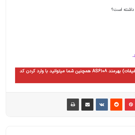
داشته است؟
.
همچنین شما میتوانید با وارد کردن کد AS6108 به مدت سه ماه از مزایای سطح ده آگاه (بالاترین سطح تخفیفات) بهرمند
بلر
‫پین‌ترست
‫رددیت
‫VKontakte
اشتراک گذاری از طریق ایمیل
چاپ