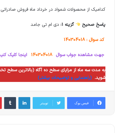
کدامیک از محصولات شمواد در خرداد ماه فروش صادراتی 
پاسخ صحیح
گزینه 1:
دی ام تی جامد
کد سوال : 140304018
جهت مشاهده جواب سوال
140304018
اینجا کلیک کنید
شوید.
(راهنمایی و توضیحات بیشتر)
لینکدین
‫تام
فیس بوک
توییتر